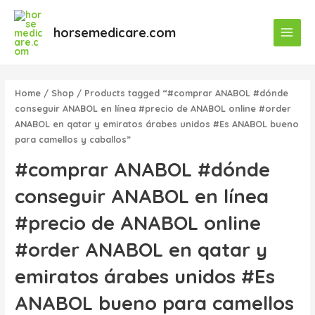
Skip
Main
to
horsemedicare.com
Menu
content
Home
/
Shop
/ Products tagged “#comprar ANABOL #dónde
conseguir ANABOL en línea #precio de ANABOL online #order
ANABOL en qatar y emiratos árabes unidos #Es ANABOL bueno
para camellos y caballos”
#comprar ANABOL #dónde
conseguir ANABOL en línea
#precio de ANABOL online
#order ANABOL en qatar y
emiratos árabes unidos #Es
ANABOL bueno para camellos