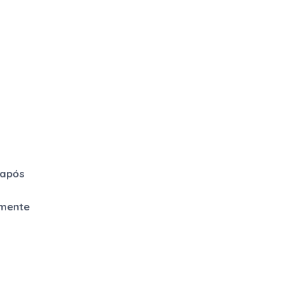
 após
amente