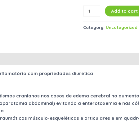
Add to cart
Category:
Uncategorized
inflamatório com propriedades diurética
smos cranianos nos casos de edema cerebral no aumento de
laparatomia abdominal) evitando a enterotoxemia e nas cól
na.
raumáticas músculo-esqueléticas e articulares e em quadr