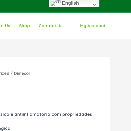
English
ut Us
Shop
Contact Us
My Account
rrent
rized
/ Dimesol
ice
0.00.
sico e antiinflamatório com propriedades
ngica.