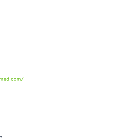
semed.com/
”