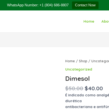
WhatsApp Number: +1 (804) 686-8807
Contact Now
Home
Abo
Original
Cu
Dimesol
Home
/
Shop
/
Uncatego
price
pr
quantity
Uncategorized
was:
is:
Dimesol
$50.00.
$4
$
50.00
$
40.00
É indicado como analgé
diurética
antibacteriana e antifú